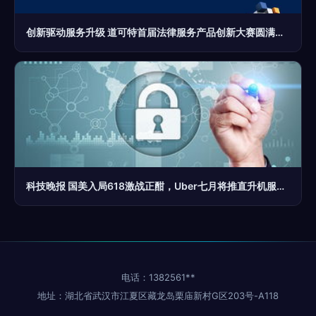
创新驱动服务升级 道可特首届法律服务产品创新大赛圆满落幕，信息技术咨询服务引领行业新风向
科技晚报 国美入局618激战正酣，Uber七月将推直升机服务引遐想
电话：1382561**
地址：湖北省武汉市江夏区藏龙岛栗庙新村G区203号-A118