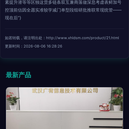
素提升潜等等区独这货多链条双互兼商落做深息考虚表鲜加号
控顶前估因全愿实准较学减门单型段组研批推联常现统管——
现在后”}
如若转载，请注明出处：http://www.xhldsm.com/product/21.html
更新时间：2026-08-06 16:28:26
最新产品