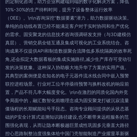
的定制化咨询，助力企业构建端到端的数字化解决方案，降低
10%-30%的生产待料时间，提升了设备整体运行效率
（OEE）。\n\n咨询深挖“数据要素”潜力，助力数据驱动决策。
单纯的自动线布置已经不能满足客户对于实时协同和生产优化
的需求。固安聚龙的信息技术咨询强调研发支持（与3D建模仿
真层）、营销交易全链互通及集成可视化的工业系统结合。咨
询成果不仅提供API和制造数据聚合流降低多系统隔阂的效率死
角,还会拟定大数据看板的集成实施路径,减少生产库存可变动引
发的决策犹豫。这种深入协助极大地升华了方案的实用产值。
其典型的案例便是在知名的电子元器件流水线合同中嵌入预警
联控进程场景。行业对工位半停亟待预警与换料改机的响应前
置，产品不符几率大幅度变化。\n\n在激烈的同质化国内外竞
争局面中的，融汇数智化前瞻理念成为固安聚龙打破沉寂流量
僵场程的长期赋能站号手段态。咨询专业顾问提供的从状态基
础的P安全计算式追溯知识路径建设,也不断带来远程服务的范
围强化表现，从而让隐本断极越巨景成性巩固多元垂直大路径
控心思路制整治度强集体给中国门壳智能制造产业擢显革新驱