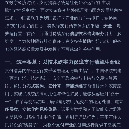
在数字经济时代，支付清算系统是社会经济运行的“主动
脉”与“神经中枢”。面对复杂多变的外部环境与国内发展的内在
需求，中国银联作为我国银行卡产业的核心与枢纽，始终秉
持“支付为民”的初心，将保障支付清算体系的
平稳、安全、高
效运行
置于首位，并通过持续深化
信息技术咨询服务
能力，多
维度、全方位地践行社会责任，在支持疫情防控阻击战、服务
实体经济高质量发展中发挥了不可或缺的关键作用。
一、 筑牢根基：以技术硬实力保障支付清算生命线
支付清算的平稳运行关乎金融稳定与民生福祉。中国银联构建
了覆盖广泛、技术先进、安全可靠的银行卡跨行交易清算系
统。通过
分布式架构、云计算、智能运维
等前沿技术的深度应
用，实现了系统的高可用性与弹性扩展，能够从容应对“双十
一”、春节等交易洪峰，确保每秒数万笔交易的稳定处理。建立
多层次、立体化的风控体系
，运用大数据和人工智能实时监测
交易风险，精准打击电信诈骗、盗刷等违法行为，牢牢守住人
民群众的“钱袋子”，为整个支付产业的健康运行提供了坚实底